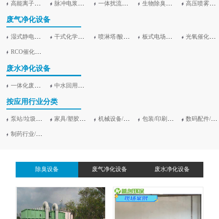
高能离子除臭设备
脉冲电浆除臭设备
一体扰流除臭设备
生物除臭设备及滤池加盖
高压喷雾除臭净化设备
废气净化设备
湿式静电工业油烟净化设备
干式化学滤料/活性炭吸附设备
喷淋塔/酸雾净塔/旋流塔
板式电场等离子净化设备
光氧催化净化设备（UV光解）
RCO催化吸附燃烧设备
废水净化设备
一体化废水处理设备
中水回用净化设备
按应用行业分类
泵站/垃圾站/污水站
家具/塑胶行业
机械设备/电子行业
包装/印刷行业
数码配件/汽车零部件加工
制药行业/食品行业
除臭设备
废气净化设备
废水净化设备