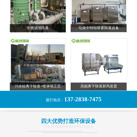
生物滤池除臭
垃圾中转站喷雾除臭设备
污水站离子除臭+喷淋塔工艺
高能离子除臭新风装置
137-2838-7475
拨打电话：
四大优势打造环保设备
FOUR MAJOR ADVANTAGES