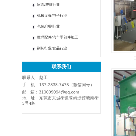
家具/塑胶行业
机械设备/电子行业
包装/印刷行业
数码配件/汽车零部件加工
制药行业/食品行业
联系我们
联系人：赵工
手 机：137-2838-7475（微信同号）
邮 箱：310609094@qq.com
地 址：东莞市东城街道鳌峙塘莲塘南街
3号4栋