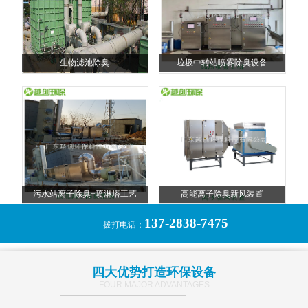
生物滤池除臭
垃圾中转站喷雾除臭设备
污水站离子除臭+喷淋塔工艺
高能离子除臭新风装置
137-2838-7475
拨打电话：
四大优势打造环保设备
FOUR MAJOR ADVANTAGES