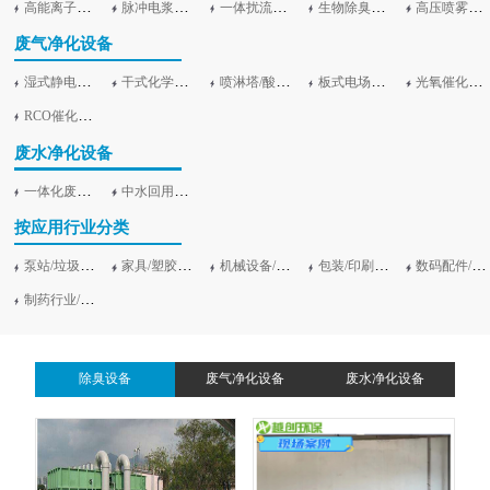
高能离子除臭设备
脉冲电浆除臭设备
一体扰流除臭设备
生物除臭设备及滤池加盖
高压喷雾除臭净化设备
废气净化设备
湿式静电工业油烟净化设备
干式化学滤料/活性炭吸附设备
喷淋塔/酸雾净塔/旋流塔
板式电场等离子净化设备
光氧催化净化设备（UV光解）
RCO催化吸附燃烧设备
废水净化设备
一体化废水处理设备
中水回用净化设备
按应用行业分类
泵站/垃圾站/污水站
家具/塑胶行业
机械设备/电子行业
包装/印刷行业
数码配件/汽车零部件加工
制药行业/食品行业
除臭设备
废气净化设备
废水净化设备