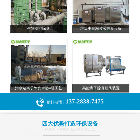
生物滤池除臭
垃圾中转站喷雾除臭设备
污水站离子除臭+喷淋塔工艺
高能离子除臭新风装置
137-2838-7475
拨打电话：
四大优势打造环保设备
FOUR MAJOR ADVANTAGES