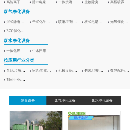
高能离子除臭设备
脉冲电浆除臭设备
一体扰流除臭设备
生物除臭设备及滤池加盖
高压喷雾除臭净化设备
废气净化设备
湿式静电工业油烟净化设备
干式化学滤料/活性炭吸附设备
喷淋塔/酸雾净塔/旋流塔
板式电场等离子净化设备
光氧催化净化设备（UV光解）
RCO催化吸附燃烧设备
废水净化设备
一体化废水处理设备
中水回用净化设备
按应用行业分类
泵站/垃圾站/污水站
家具/塑胶行业
机械设备/电子行业
包装/印刷行业
数码配件/汽车零部件加工
制药行业/食品行业
除臭设备
废气净化设备
废水净化设备